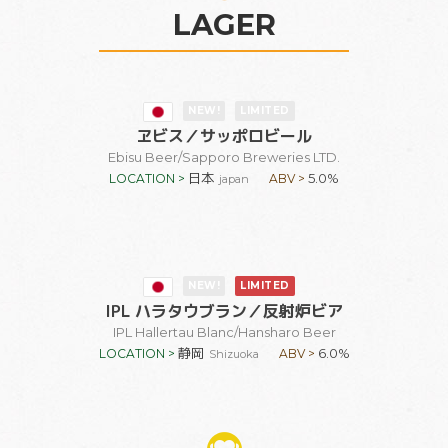
LAGER
NEW!
LIMITED
ヱビス
／サッポロビール
Ebisu Beer
/Sapporo Breweries LTD.
日本
5.0%
LOCATION >
ABV >
japan
NEW!
LIMITED
IPL ハラタウブラン
／反射炉ビア
IPL Hallertau Blanc
/Hansharo Beer
静岡
6.0%
LOCATION >
ABV >
Shizuoka