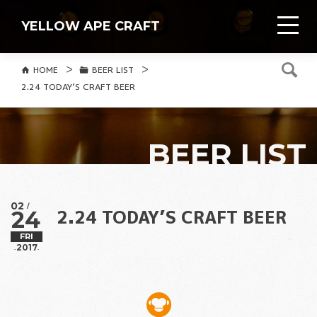
TOGG
YELLOW APE CRAFT
HOME
BEER LIST
2.24 TODAY’S CRAFT BEER
BEER LIST
02
/
2.24 TODAY’S CRAFT BEER
24
FRI
2017