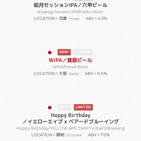
如月セッションIPA
／六甲ビール
Kisaragi Session IPA
/Rokko Beer
兵庫
4.5%
LOCATION >
ABV >
Hyogo
NEW!
LIMITED
WIPA
／箕面ビール
WIPA
/Minoh Beer
大阪
9.0%
LOCATION >
ABV >
Osaka
NEW!
LIMITED
Hoppy Birthday
／イエローエイプ x ベアードブルーイング
Hoppy Birthday
/YELLOW APE CRAFT x Baird Brewing
静岡
7.0%
LOCATION >
ABV >
Shizuoka