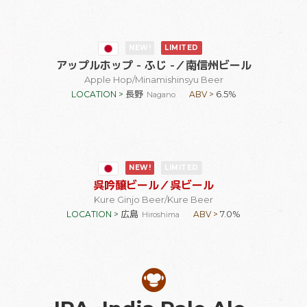
NEW!
LIMITED
アップルホップ - ふじ -
／南信州ビール
Apple Hop
/Minamishinsyu Beer
長野
6.5%
LOCATION >
ABV >
Nagano
NEW!
LIMITED
呉吟醸ビール
／呉ビール
Kure Ginjo Beer
/Kure Beer
広島
7.0%
LOCATION >
ABV >
Hiroshima