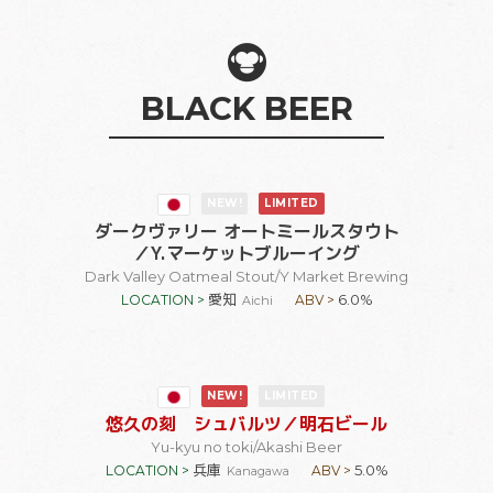
BLACK BEER
NEW!
LIMITED
ダークヴァリー オートミールスタウト
／Y.マーケットブルーイング
Dark Valley Oatmeal Stout
/Y Market Brewing
愛知
6.0%
LOCATION >
ABV >
Aichi
NEW!
LIMITED
悠久の刻 シュバルツ
／明石ビール
Yu-kyu no toki
/Akashi Beer
兵庫
5.0%
LOCATION >
ABV >
Kanagawa