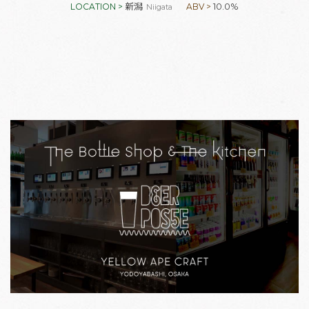
新潟
10.0%
LOCATION >
ABV >
Niigata